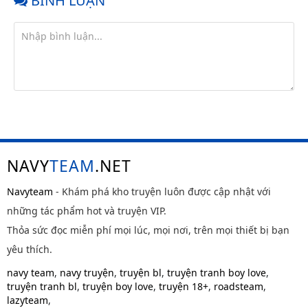
BÌNH LUẬN
NAVY
TEAM
.NET
Navyteam
- Khám phá kho truyện luôn được cập nhật với
những tác phẩm hot và truyện VIP.
Thỏa sức đọc miễn phí mọi lúc, mọi nơi, trên mọi thiết bị bạn
yêu thích.
navy team
,
navy truyện
,
truyện bl
,
truyện tranh boy love
,
truyện tranh bl
,
truyện boy love
,
truyện 18+
,
roadsteam
,
lazyteam
,