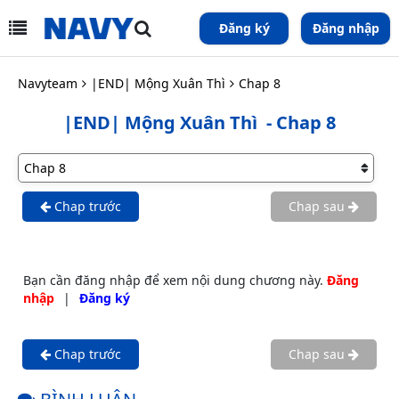
Đăng ký
Đăng nhập
Navyteam
|END| Mộng Xuân Thì
Chap 8
|END| Mộng Xuân Thì
- Chap 8
Chap trước
Chap sau
Bạn cần đăng nhập để xem nội dung chương này.
Đăng
nhập
|
Đăng ký
Chap trước
Chap sau