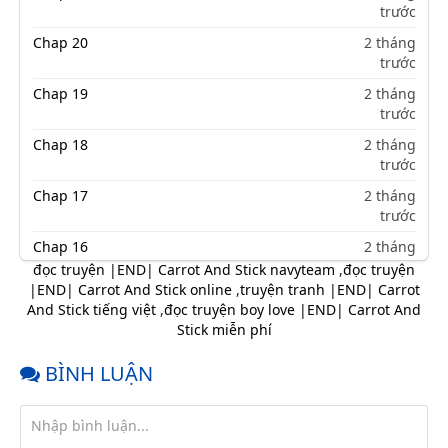
trước
Chap 20
2 tháng
trước
Chap 19
2 tháng
trước
Chap 18
2 tháng
trước
Chap 17
2 tháng
trước
Chap 16
2 tháng
trước
đọc truyện |END| Carrot And Stick navyteam
,
đọc truyện
|END| Carrot And Stick online
,
truyện tranh |END| Carrot
Chap 15
2 tháng
And Stick tiếng việt
,
đọc truyện boy love |END| Carrot And
trước
Stick miễn phí
Chap 14
2 tháng
trước
BÌNH LUẬN
Chap 13
2 tháng
trước