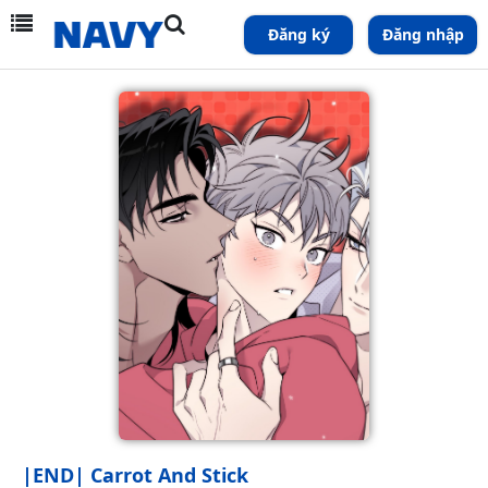
Đăng ký
Đăng nhập
|END| Carrot And Stick