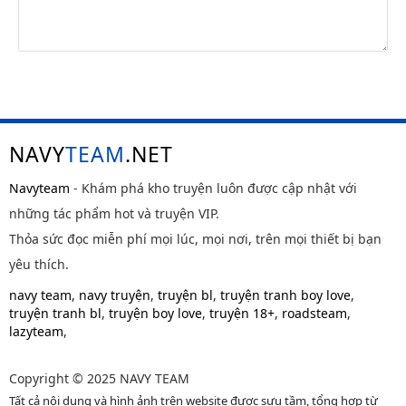
Chap 12
2 tháng
trước
Chap 11
2 tháng
trước
Chap 10
2 tháng
trước
Chap 9
2 tháng
NAVY
TEAM
.NET
trước
Chap 8
2 tháng
Navyteam
- Khám phá kho truyện luôn được cập nhật với
trước
những tác phẩm hot và truyện VIP.
Chap 7
2 tháng
Thỏa sức đọc miễn phí mọi lúc, mọi nơi, trên mọi thiết bị bạn
trước
yêu thích.
Chap 6
2 tháng
navy team
,
navy truyện
,
truyện bl
,
truyện tranh boy love
,
trước
truyện tranh bl
,
truyện boy love
,
truyện 18+
,
roadsteam
,
Chap 5
2 tháng
lazyteam
,
trước
Chap 4
2 tháng
Copyright © 2025 NAVY TEAM
trước
Tất cả nội dung và hình ảnh trên website được sưu tầm, tổng hợp từ