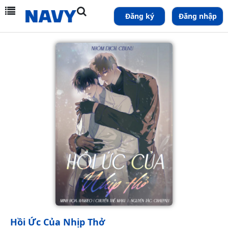
Đăng ký
Đăng nhập
Hồi Ức Của Nhịp Thở