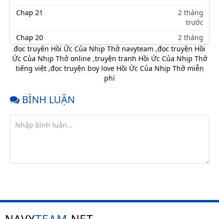
Chap 21
2 tháng
trước
Chap 20
2 tháng
trước
đọc truyện Hồi Ức Của Nhịp Thở navyteam
,
đọc truyện Hồi
Ức Của Nhịp Thở online
,
truyện tranh Hồi Ức Của Nhịp Thở
Chap 19
2 tháng
tiếng việt
,
đọc truyện boy love Hồi Ức Của Nhịp Thở miễn
trước
phí
Chap 18
2 tháng
trước
BÌNH LUẬN
Chap 17
2 tháng
trước
Chap 16
2 tháng
trước
Chap 15
2 tháng
trước
Chap 14
2 tháng
trước
Chap 13
2 tháng