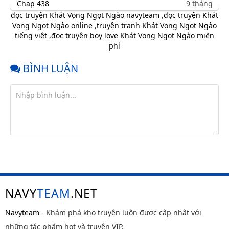
Chap 438
9 tháng
trước
đọc truyện Khát Vọng Ngọt Ngào navyteam
,
đọc truyện Khát
Vọng Ngọt Ngào online
,
truyện tranh Khát Vọng Ngọt Ngào
Chap 437
9 tháng
tiếng việt
,
đọc truyện boy love Khát Vọng Ngọt Ngào miễn
trước
phí
Chap 436
9 tháng
trước
BÌNH LUẬN
Chap 435
9 tháng
trước
Chap 434
9 tháng
trước
Chap 433
10 tháng
trước
Chap 432
10 tháng
trước
Chap 431
10 tháng
NAVY
TEAM
.NET
trước
Chap 430
10 tháng
Navyteam
- Khám phá kho truyện luôn được cập nhật với
trước
những tác phẩm hot và truyện VIP.