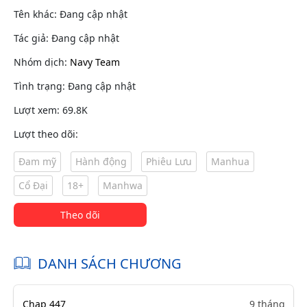
Tên khác: Đang cập nhật
Tác giả: Đang cập nhật
Nhóm dịch:
Navy Team
Tình trạng: Đang cập nhật
Lượt xem: 69.8K
Lượt theo dõi:
Đam mỹ
Hành động
Phiêu Lưu
Manhua
Cổ Đại
18+
Manhwa
Theo dõi
DANH SÁCH CHƯƠNG
Chap 447
9 tháng