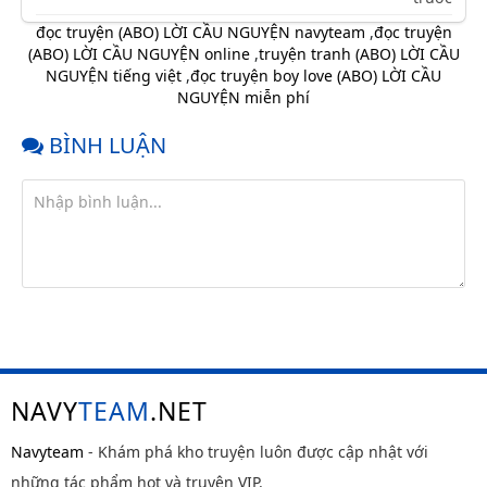
Chap 90
10 tháng
đọc truyện (ABO) LỜI CẦU NGUYỆN navyteam
,
đọc truyện
trước
(ABO) LỜI CẦU NGUYỆN online
,
truyện tranh (ABO) LỜI CẦU
NGUYỆN tiếng việt
,
đọc truyện boy love (ABO) LỜI CẦU
Chap 89
10 tháng
NGUYỆN miễn phí
trước
BÌNH LUẬN
Chap 88
10 tháng
trước
Chap 87
10 tháng
trước
Chap 86
10 tháng
trước
Chap 85
10 tháng
trước
Chap 84
10 tháng
trước
NAVY
TEAM
.NET
Chap 83
10 tháng
trước
Navyteam
- Khám phá kho truyện luôn được cập nhật với
Chap 82
10 tháng
những tác phẩm hot và truyện VIP.