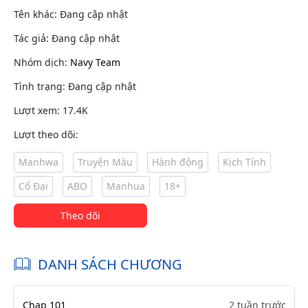
Tên khác: Đang cập nhật
Tác giả: Đang cập nhật
Nhóm dịch:
Navy Team
Tình trạng: Đang cập nhật
Lượt xem: 17.4K
Lượt theo dõi:
Manhwa
Truyện Màu
Hành động
Kịch Tính
Cổ Đại
ABO
Manhua
18+
Theo dõi
DANH SÁCH CHƯƠNG
Chap 101
2 tuần trước