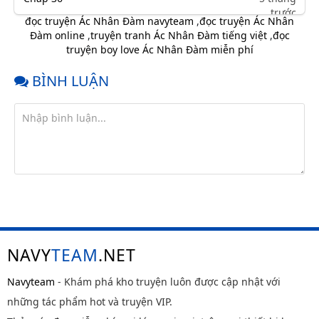
trước
đọc truyện Ác Nhân Đàm navyteam
,
đọc truyện Ác Nhân
Chap 35
5 tháng
Đàm online
,
truyện tranh Ác Nhân Đàm tiếng việt
,
đọc
trước
truyện boy love Ác Nhân Đàm miễn phí
Chap 34
5 tháng
BÌNH LUẬN
trước
Chap 33
5 tháng
trước
Chap 32
6 tháng
trước
Chap 31
6 tháng
trước
Chap 30
6 tháng
trước
NAVY
TEAM
.NET
Chap 29
6 tháng
trước
Navyteam
- Khám phá kho truyện luôn được cập nhật với
Chap 28
6 tháng
những tác phẩm hot và truyện VIP.
trước