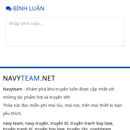
BÌNH LUẬN
NAVY
TEAM
.NET
Navyteam
- Khám phá kho truyện luôn được cập nhật với
những tác phẩm hot và truyện VIP.
Thỏa sức đọc miễn phí mọi lúc, mọi nơi, trên mọi thiết bị bạn
yêu thích.
navy team
,
navy truyện
,
truyện bl
,
truyện tranh boy love
,
truyện tranh bl
,
truyện boy love
,
truyện 18+
,
roadsteam
,