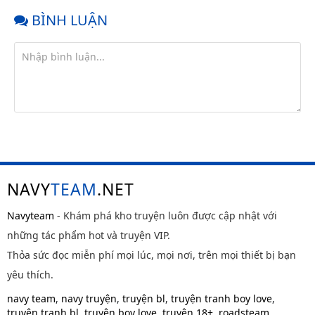
BÌNH LUẬN
NAVY
TEAM
.NET
Navyteam
- Khám phá kho truyện luôn được cập nhật với
những tác phẩm hot và truyện VIP.
Thỏa sức đọc miễn phí mọi lúc, mọi nơi, trên mọi thiết bị bạn
yêu thích.
navy team
,
navy truyện
,
truyện bl
,
truyện tranh boy love
,
truyện tranh bl
,
truyện boy love
,
truyện 18+
,
roadsteam
,