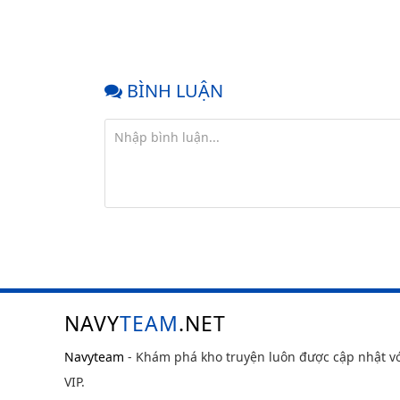
BÌNH LUẬN
NAVY
TEAM
.NET
Navyteam
- Khám phá kho truyện luôn được cập nhật v
VIP.