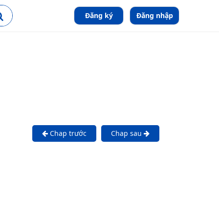
Đăng ký
Đăng nhập
Chap trước
Chap sau