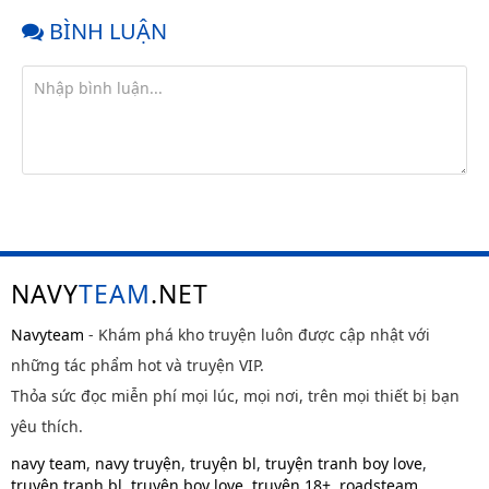
BÌNH LUẬN
NAVY
TEAM
.NET
Navyteam
- Khám phá kho truyện luôn được cập nhật với
những tác phẩm hot và truyện VIP.
Thỏa sức đọc miễn phí mọi lúc, mọi nơi, trên mọi thiết bị bạn
yêu thích.
navy team
,
navy truyện
,
truyện bl
,
truyện tranh boy love
,
truyện tranh bl
,
truyện boy love
,
truyện 18+
,
roadsteam
,