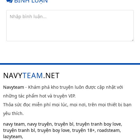
BÌNH LUẬN
NAVY
TEAM
.NET
Navyteam
- Khám phá kho truyện luôn được cập nhật với
những tác phẩm hot và truyện VIP.
Thỏa sức đọc miễn phí mọi lúc, mọi nơi, trên mọi thiết bị bạn
yêu thích.
navy team
,
navy truyện
,
truyện bl
,
truyện tranh boy love
,
truyện tranh bl
,
truyện boy love
,
truyện 18+
,
roadsteam
,
lazyteam
,