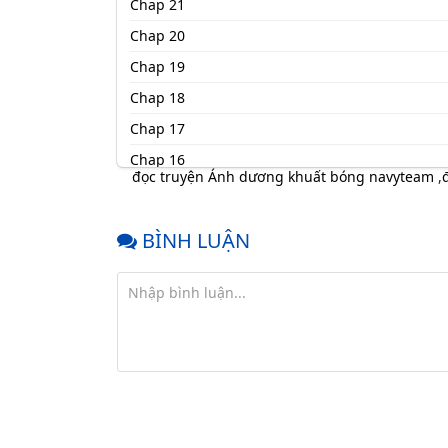
Chap 21
Chap 20
Chap 19
Chap 18
Chap 17
Chap 16
đọc truyện Ánh dương khuất bóng navyteam
,
Chap 15
Chap 14
BÌNH LUẬN
Chap 13
Chap 12
Chap 11
Chap 10
Chap 9
Chap 8
Chap 7