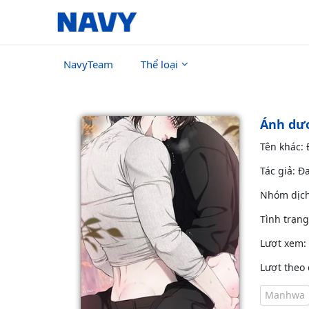
NavyTeam
Thể loại
Ánh dư
Tên khác:
Tác giả: Đ
Nhóm dịc
Tình trạn
Lượt xem:
Lượt theo 
Manhwa