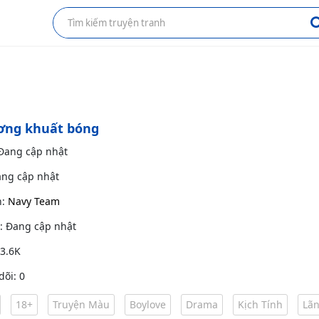
ơng khuất bóng
 Đang cập nhật
ang cập nhật
h:
Navy Team
g: Đang cập nhật
 3.6K
dõi: 0
18+
Truyện Màu
Boylove
Drama
Kịch Tính
Lã