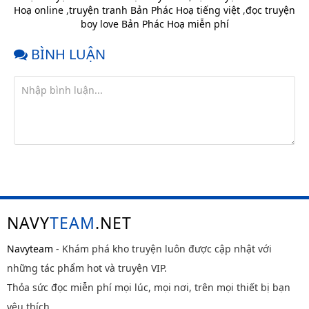
Hoạ online
,
truyện tranh Bản Phác Hoạ tiếng việt
,
đọc truyện
Chap 41
7 tháng
boy love Bản Phác Hoạ miễn phí
trước
Chap 40
7 tháng
BÌNH LUẬN
trước
Chap 39
7 tháng
trước
Chap 38
7 tháng
trước
Chap 37
7 tháng
trước
Chap 36
7 tháng
trước
NAVY
TEAM
.NET
Chap 35
7 tháng
trước
Navyteam
- Khám phá kho truyện luôn được cập nhật với
Chap 34
7 tháng
những tác phẩm hot và truyện VIP.
trước
Thỏa sức đọc miễn phí mọi lúc, mọi nơi, trên mọi thiết bị bạn
Chap 33
7 tháng
yêu thích.