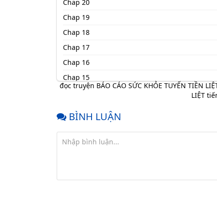
Chap 20
Chap 19
Chap 18
Chap 17
Chap 16
Chap 15
đọc truyện BÁO CÁO SỨC KHỎE TUYẾN TIỀN LIỆ
Chap 14
LIỆT tiế
Chap 13
BÌNH LUẬN
Chap 12
Chap 11
Chap 10
Chap 9
Chap 8
Chap 7
Chap 6