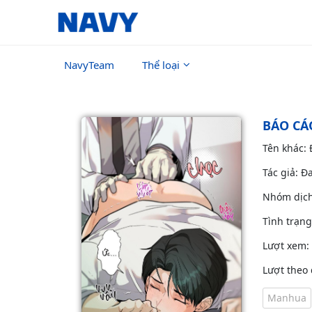
NavyTeam
Thể loại
BÁO CÁ
Tên khác:
Tác giả: Đ
Nhóm dịc
Tình trạn
Lượt xem:
Lượt theo 
Manhua