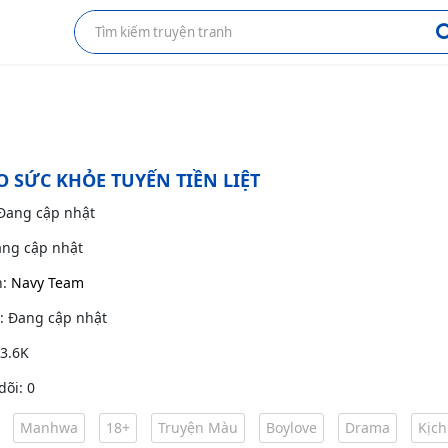
O SỨC KHỎE TUYẾN TIỀN LIỆT
 Đang cập nhật
ang cập nhật
h:
Navy Team
g: Đang cập nhật
 3.6K
dõi: 0
Manhwa
18+
Truyện Màu
Boylove
Drama
Kịch