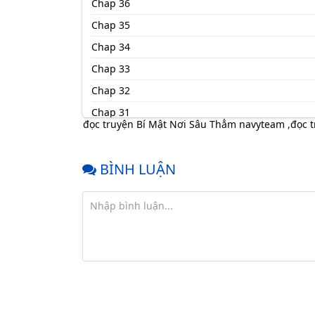
Chap 36
Chap 35
Chap 34
Chap 33
Chap 32
Chap 31
đọc truyện Bí Mật Nơi Sâu Thẳm navyteam
,
đọc 
Chap 30
Chap 29
BÌNH LUẬN
Chap 28
Chap 27
Chap 26
Chap 25
Chap 24
Chap 23
Chap 22