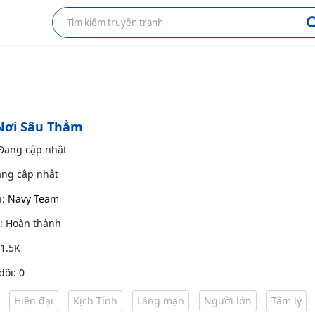
Nơi Sâu Thẳm
 Đang cập nhật
ang cập nhật
h:
Navy Team
g: Hoàn thành
 1.5K
dõi: 0
Hiện đại
Kịch Tính
Lãng mạn
Người lớn
Tâm lý