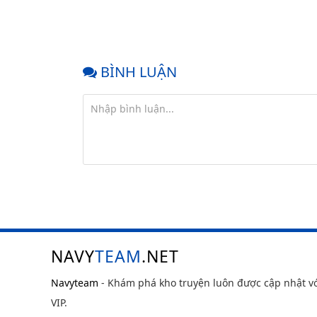
BÌNH LUẬN
NAVY
TEAM
.NET
Navyteam
- Khám phá kho truyện luôn được cập nhật v
VIP.