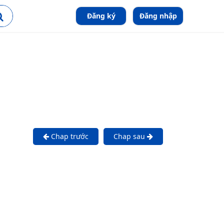
Đăng ký
Đăng nhập
Chap trước
Chap sau