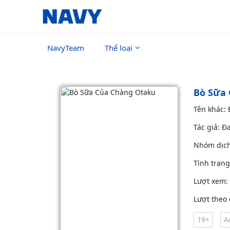
NavyTeam
Thể loại
Bò Sữa
Tên khác:
Tác giả: Đ
Nhóm dịc
Tình trạn
Lượt xem:
Lượt theo 
19+
A