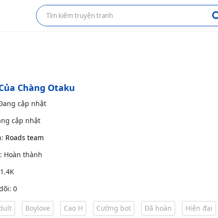
 Của Chàng Otaku
 Đang cập nhật
ang cập nhật
h:
Roads team
g: Hoàn thành
 1.4K
dõi: 0
dult
Boylove
Cao H
Cường bot
Đã hoàn
Hiện đại