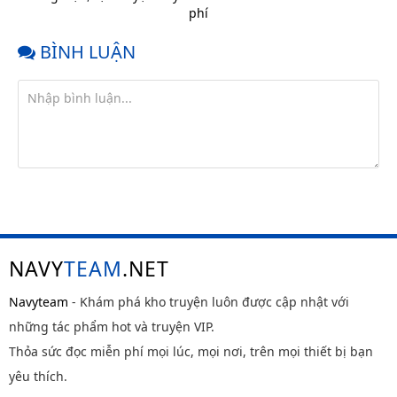
trước
phí
Chap 5
9 tháng
trước
BÌNH LUẬN
Chap 4
9 tháng
trước
Chap 3
9 tháng
trước
Chap 2
9 tháng
trước
Chap 1
9 tháng
trước
NAVY
TEAM
.NET
Navyteam
- Khám phá kho truyện luôn được cập nhật với
những tác phẩm hot và truyện VIP.
Thỏa sức đọc miễn phí mọi lúc, mọi nơi, trên mọi thiết bị bạn
yêu thích.