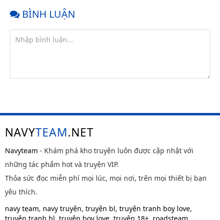
BÌNH LUẬN
NAVY
TEAM
.NET
Navyteam
- Khám phá kho truyện luôn được cập nhật với
những tác phẩm hot và truyện VIP.
Thỏa sức đọc miễn phí mọi lúc, mọi nơi, trên mọi thiết bị bạn
yêu thích.
navy team
,
navy truyện
,
truyện bl
,
truyện tranh boy love
,
truyện tranh bl
,
truyện boy love
,
truyện 18+
,
roadsteam
,