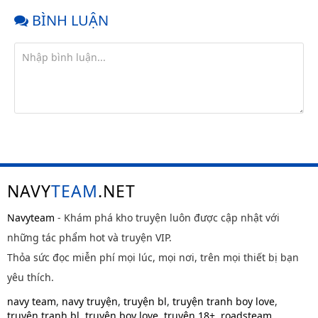
BÌNH LUẬN
NAVY
TEAM
.NET
Navyteam
- Khám phá kho truyện luôn được cập nhật với
những tác phẩm hot và truyện VIP.
Thỏa sức đọc miễn phí mọi lúc, mọi nơi, trên mọi thiết bị bạn
yêu thích.
navy team
,
navy truyện
,
truyện bl
,
truyện tranh boy love
,
truyện tranh bl
,
truyện boy love
,
truyện 18+
,
roadsteam
,