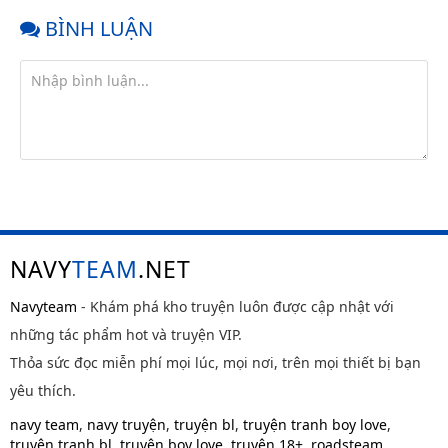
BÌNH LUẬN
NAVY
TEAM
.NET
Navyteam
- Khám phá kho truyện luôn được cập nhật với
những tác phẩm hot và truyện VIP.
Thỏa sức đọc miễn phí mọi lúc, mọi nơi, trên mọi thiết bị bạn
yêu thích.
navy team
,
navy truyện
,
truyện bl
,
truyện tranh boy love
,
truyện tranh bl
,
truyện boy love
,
truyện 18+
,
roadsteam
,