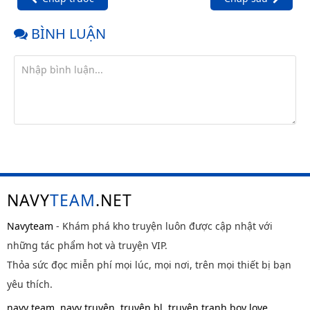
BÌNH LUẬN
NAVY
TEAM
.NET
Navyteam
- Khám phá kho truyện luôn được cập nhật với
những tác phẩm hot và truyện VIP.
Thỏa sức đọc miễn phí mọi lúc, mọi nơi, trên mọi thiết bị bạn
yêu thích.
navy team
,
navy truyện
,
truyện bl
,
truyện tranh boy love
,