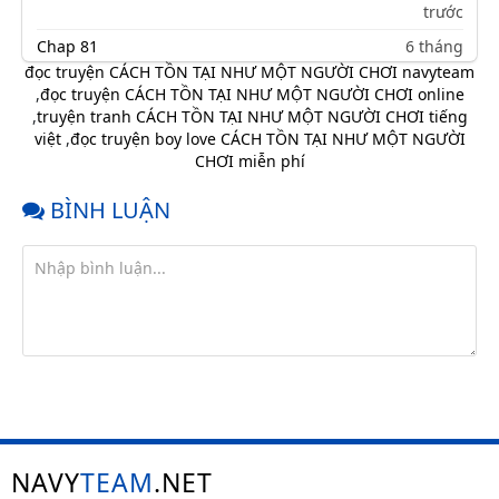
trước
Chap 81
6 tháng
trước
đọc truyện CÁCH TỒN TẠI NHƯ MỘT NGƯỜI CHƠI navyteam
,
đọc truyện CÁCH TỒN TẠI NHƯ MỘT NGƯỜI CHƠI online
Chap 80
9 tháng
,
truyện tranh CÁCH TỒN TẠI NHƯ MỘT NGƯỜI CHƠI tiếng
trước
việt
,
đọc truyện boy love CÁCH TỒN TẠI NHƯ MỘT NGƯỜI
Chap 79
9 tháng
CHƠI miễn phí
trước
BÌNH LUẬN
Chap 78
9 tháng
trước
Chap 77
10 tháng
trước
Chap 76
10 tháng
trước
Chap 75
11 tháng
trước
Chap 74
11 tháng
trước
NAVY
TEAM
.NET