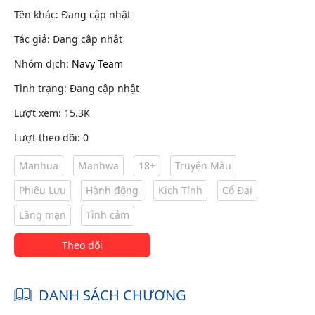
Tên khác: Đang cập nhật
Tác giả: Đang cập nhật
Nhóm dịch:
Navy Team
Tình trạng: Đang cập nhật
Lượt xem: 15.3K
Lượt theo dõi: 0
Manhua
Manhwa
18+
Truyện Màu
Phiêu Lưu
Hành động
Kịch Tính
Cổ Đại
Lãng mạn
Tình cảm
Theo dõi
DANH SÁCH CHƯƠNG