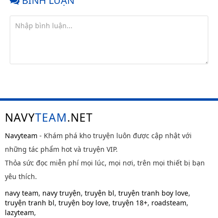
BÌNH LUẬN
NAVY
TEAM
.NET
Navyteam
- Khám phá kho truyện luôn được cập nhật với
những tác phẩm hot và truyện VIP.
Thỏa sức đọc miễn phí mọi lúc, mọi nơi, trên mọi thiết bị bạn
yêu thích.
navy team
,
navy truyện
,
truyện bl
,
truyện tranh boy love
,
truyện tranh bl
,
truyện boy love
,
truyện 18+
,
roadsteam
,
lazyteam
,