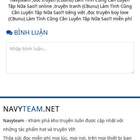
Chap 33
11 tháng
Tập Nữa Sao?! online
,
truyện tranh (CBunu) Làm Tình Cũng
trước
Cần Luyện Tập Nữa Sao?! tiếng việt
,
đọc truyện boy love
Chap 32
11 tháng
(CBunu) Làm Tình Cũng Cần Luyện Tập Nữa Sao?! miễn phí
trước
BÌNH LUẬN
Chap 31
11 tháng
trước
Chap 30
11 tháng
trước
Chap 29
11 tháng
trước
Chap 28
11 tháng
trước
Chap 27
11 tháng
trước
NAVY
TEAM
.NET
Chap 26
11 tháng
trước
Navyteam
- Khám phá kho truyện luôn được cập nhật với
những tác phẩm hot và truyện VIP.
Chap 25
11 tháng
trước
Thỏa sức đọc miễn phí mọi lúc, mọi nơi, trên mọi thiết bị bạn