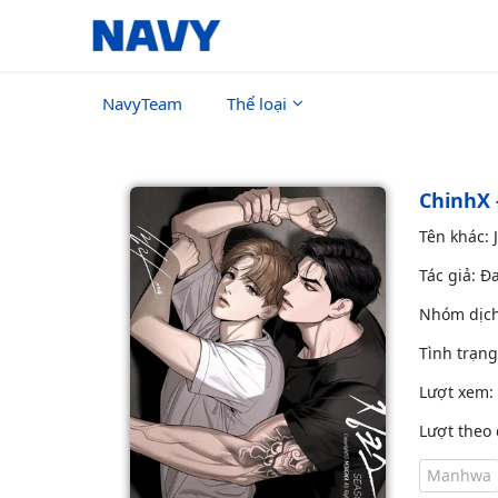
NavyTeam
Thể loại
ChinhX 
Tên khác: 
Tác giả: Đ
Nhóm dịc
Tình trạn
Lượt xem:
Lượt theo 
Manhwa