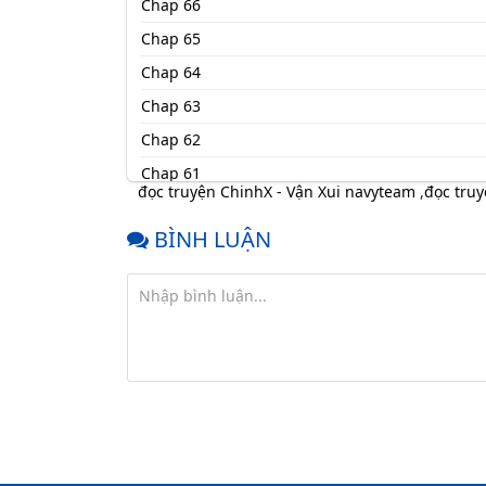
Chap 66
Chap 65
Chap 64
Chap 63
Chap 62
Chap 61
đọc truyện ChinhX - Vận Xui navyteam
,
đọc truy
Chap 60
BÌNH LUẬN
Chap 59
Chap 58
Chap 57
Chap 56
Chap 55
Chap 54
Chap 53.3
Chap 53.2