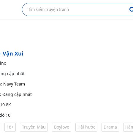
- Vận Xui
Jinx
ang cập nhật
h:
Navy Team
g: Đang cập nhật
 10.8K
dõi: 0
18+
Truyện Màu
Boylove
Hài hước
Drama
Hàn