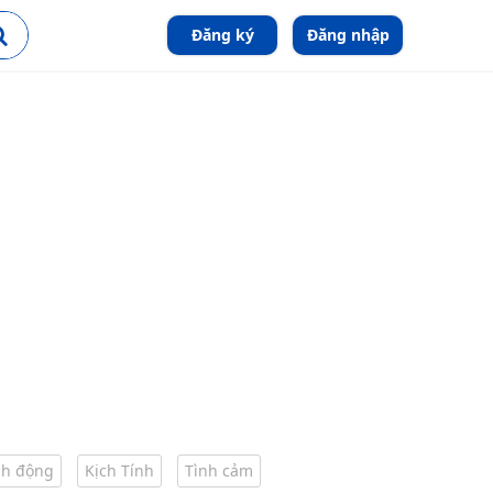
Đăng ký
Đăng nhập
h động
Kịch Tính
Tình cảm