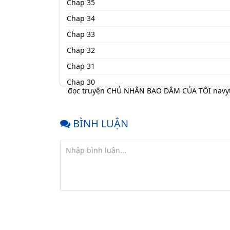
Chap 35
Chap 34
Chap 33
Chap 32
Chap 31
Chap 30
đọc truyện CHỦ NHÂN BẠO DÂM CỦA TÔI nav
Chap 29
Chap 28
BÌNH LUẬN
Chap 27
Chap 26
Chap 25
Chap 24
Chap 23
Chap 22
Chap 21