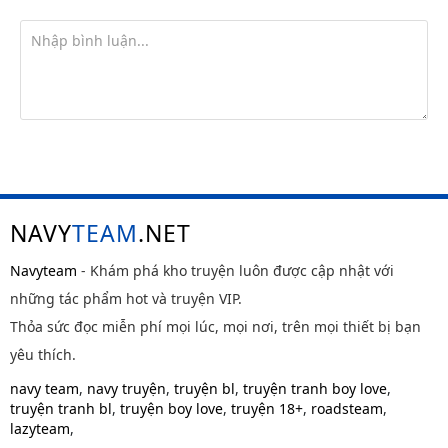
NAVY
TEAM
.NET
Navyteam
- Khám phá kho truyện luôn được cập nhật với
những tác phẩm hot và truyện VIP.
Thỏa sức đọc miễn phí mọi lúc, mọi nơi, trên mọi thiết bị bạn
yêu thích.
navy team
,
navy truyện
,
truyện bl
,
truyện tranh boy love
,
truyện tranh bl
,
truyện boy love
,
truyện 18+
,
roadsteam
,
lazyteam
,