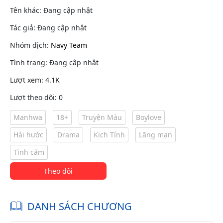
Tên khác: Đang cập nhật
Tác giả: Đang cập nhật
Nhóm dịch:
Navy Team
Tình trạng: Đang cập nhật
Lượt xem: 4.1K
Lượt theo dõi: 0
Manhwa
18+
Truyện Màu
Boylove
Hài hước
Drama
Kịch Tính
Lãng mạn
Tình cảm
Theo dõi
DANH SÁCH CHƯƠNG