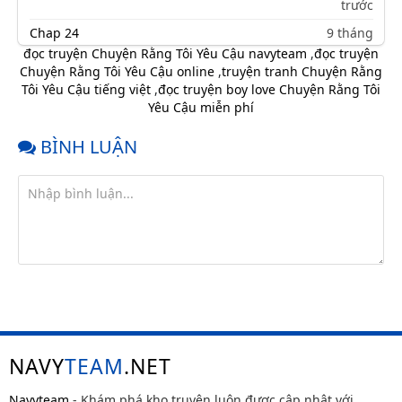
trước
Chap 24
9 tháng
trước
đọc truyện Chuyện Rằng Tôi Yêu Cậu navyteam
,
đọc truyện
Chuyện Rằng Tôi Yêu Cậu online
,
truyện tranh Chuyện Rằng
Chap 23
9 tháng
Tôi Yêu Cậu tiếng việt
,
đọc truyện boy love Chuyện Rằng Tôi
trước
Yêu Cậu miễn phí
Chap 22
9 tháng
trước
BÌNH LUẬN
Chap 21
9 tháng
trước
Chap 20
9 tháng
trước
Chap 19
9 tháng
trước
Chap 18
9 tháng
trước
Chap 17
9 tháng
NAVY
TEAM
.NET
trước
Chap 16
9 tháng
Navyteam
- Khám phá kho truyện luôn được cập nhật với