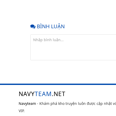
BÌNH LUẬN
NAVY
TEAM
.NET
Navyteam
- Khám phá kho truyện luôn được cập nhật v
VIP.