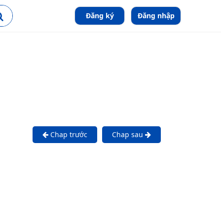
Đăng ký
Đăng nhập
Chap trước
Chap sau