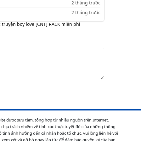
2 tháng trước
2 tháng trước
 truyện boy love [CNT] RACK miễn phí
site được sưu tầm, tổng hợp từ nhiều nguồn trên Internet.
 chịu trách nhiệm về tính xác thực tuyệt đối của những thông
ô tình ảnh hưởng đến cá nhân hoặc tổ chức, vui lòng liên hệ với
 xem xét và gỡ bỏ ngay lập tức để đảm bảo quyền lợi của bạn.