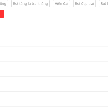
động
Bot từng là trai thẳng
Hiện đại
Bot đẹp trai
Bot 
i