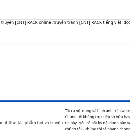
 truyện [CNT] RACK online
,
truyện tranh [CNT] RACK tiếng việt
,
đọc
Tất cả nội dung và hình ảnh trên web
Chúng tôi không trực tiếp sở hữu hay
ới những tác phẩm hot và truyện
tin này. Nếu có bất kỳ nội dung nào v
chúng tôi – chúng tôi sẽ nhanh chóng