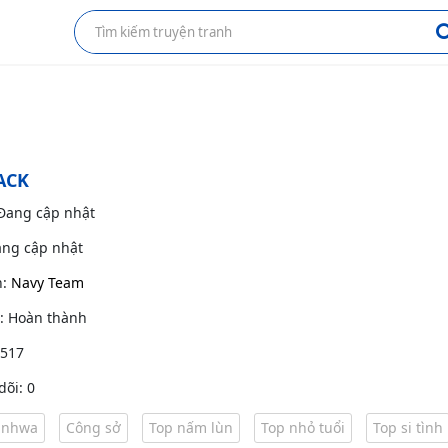
ACK
 Đang cập nhật
ang cập nhật
h:
Navy Team
g: Hoàn thành
 517
dõi: 0
nhwa
Công sở
Top nấm lùn
Top nhỏ tuổi
Top si tình