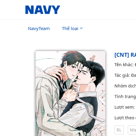
NavyTeam
Thể loại
[CNT] R
Tên khác:
Tác giả: Đ
Nhóm dịc
Tình trạn
Lượt xem:
Lượt theo 
BL
Ma