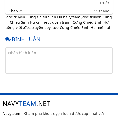
trước
Chap 21
11 tháng
trước
đọc truyện Cưng Chiều Sinh Hư navyteam
,
đọc truyện Cưng
Chiều Sinh Hư online
,
truyện tranh Cưng Chiều Sinh Hư
Chap 20
11 tháng
tiếng việt
,
đọc truyện boy love Cưng Chiều Sinh Hư miễn phí
trước
Chap 19
11 tháng
BÌNH LUẬN
trước
Chap 18
11 tháng
trước
Chap 17
11 tháng
trước
Chap 17.1
11 tháng
trước
Chap 16
11 tháng
trước
NAVY
TEAM
.NET
Chap 15
11 tháng
trước
Navyteam
- Khám phá kho truyện luôn được cập nhật với