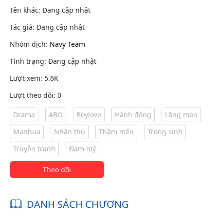
Tên khác: Đang cập nhật
Tác giả: Đang cập nhật
Nhóm dịch:
Navy Team
Tình trạng: Đang cập nhật
Lượt xem: 5.6K
Lượt theo dõi: 0
Drama
ABO
Boylove
Hành động
Lãng mạn
Manhua
Nhân thú
Thầm mến
Trọng sinh
Truyện tranh
Đam mỹ
Theo dõi
DANH SÁCH CHƯƠNG