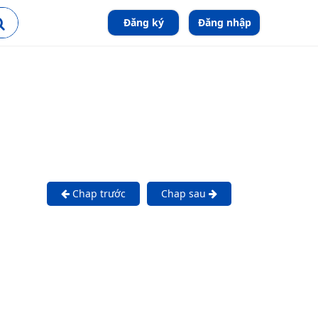
Đăng ký
Đăng nhập
Chap trước
Chap sau