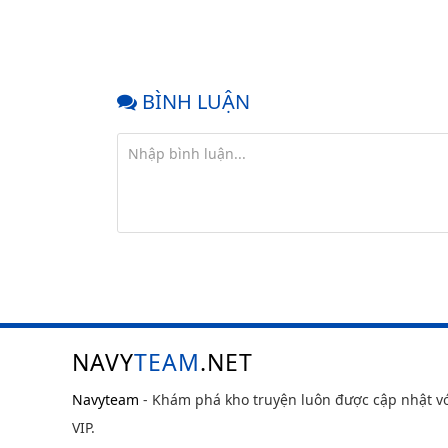
BÌNH LUẬN
NAVY
TEAM
.NET
Navyteam
- Khám phá kho truyện luôn được cập nhật v
VIP.