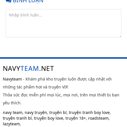
BÌNH LUẬN
NAVY
TEAM
.NET
Navyteam
- Khám phá kho truyện luôn được cập nhật với
những tác phẩm hot và truyện VIP.
Thỏa sức đọc miễn phí mọi lúc, mọi nơi, trên mọi thiết bị bạn
yêu thích.
navy team
,
navy truyện
,
truyện bl
,
truyện tranh boy love
,
truyện tranh bl
,
truyện boy love
,
truyện 18+
,
roadsteam
,
lazyteam
,