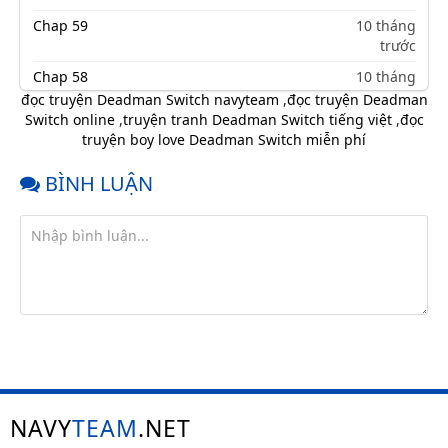
Chap 59
10 tháng
trước
Chap 58
10 tháng
trước
đọc truyện Deadman Switch navyteam
,
đọc truyện Deadman
Switch online
,
truyện tranh Deadman Switch tiếng việt
,
đọc
Chap 57
10 tháng
truyện boy love Deadman Switch miễn phí
trước
Chap 56
10 tháng
BÌNH LUẬN
trước
Chap 55
10 tháng
trước
Chap 54
10 tháng
trước
Chap 53
10 tháng
trước
Chap 52
10 tháng
trước
NAVY
TEAM
.NET
Chap 51
10 tháng