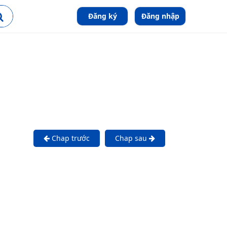
Đăng ký
Đăng nhập
Chap trước
Chap sau