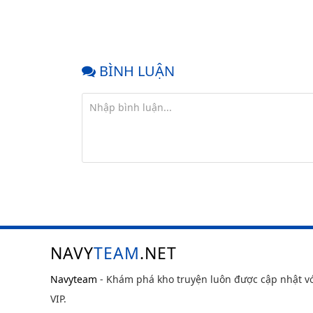
BÌNH LUẬN
NAVY
TEAM
.NET
Navyteam
- Khám phá kho truyện luôn được cập nhật v
VIP.