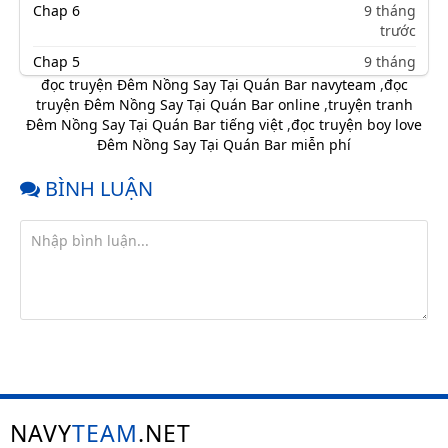
Chap 6
9 tháng
trước
Chap 5
9 tháng
trước
đọc truyện Đêm Nồng Say Tại Quán Bar navyteam
,
đọc
truyện Đêm Nồng Say Tại Quán Bar online
,
truyện tranh
Chap 4
9 tháng
Đêm Nồng Say Tại Quán Bar tiếng việt
,
đọc truyện boy love
trước
Đêm Nồng Say Tại Quán Bar miễn phí
Chap 3
9 tháng
trước
BÌNH LUẬN
Chap 2
9 tháng
trước
Chap 1
9 tháng
trước
NAVY
TEAM
.NET