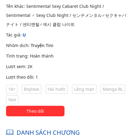
Tên khác: Sentimental Sexy Cabaret Club Night /
Sentimental ♂ Sexy Club Night / センチメンタル♂セクキャバ
ナイト / 센티멘털♂섹시 클럽 나이트
Tác giả:
U
Nhóm dịch:
Truyện Tini
Tình trạng: Hoàn thành
Lượt xem: 2K
Lượt theo dõi: 1
18+
Boylove
Hài hước
Lãng mạn
Manga BL
Yaoi
Theo dõi
DANH SÁCH CHƯƠNG