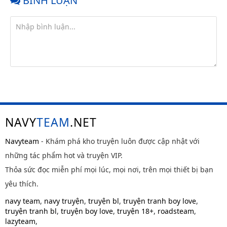
BÌNH LUẬN
NAVY
TEAM
.NET
Navyteam
- Khám phá kho truyện luôn được cập nhật với
những tác phẩm hot và truyện VIP.
Thỏa sức đọc miễn phí mọi lúc, mọi nơi, trên mọi thiết bị bạn
yêu thích.
navy team
,
navy truyện
,
truyện bl
,
truyện tranh boy love
,
truyện tranh bl
,
truyện boy love
,
truyện 18+
,
roadsteam
,
lazyteam
,