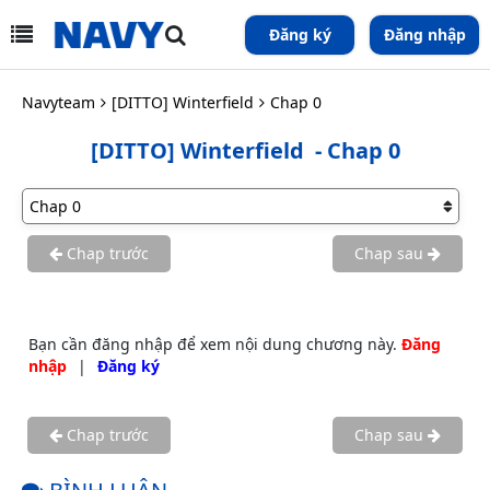
Đăng ký
Đăng nhập
Navyteam
[DITTO] Winterfield
Chap 0
[DITTO] Winterfield
- Chap 0
Chap trước
Chap sau
Bạn cần đăng nhập để xem nội dung chương này.
Đăng
nhập
|
Đăng ký
Chap trước
Chap sau