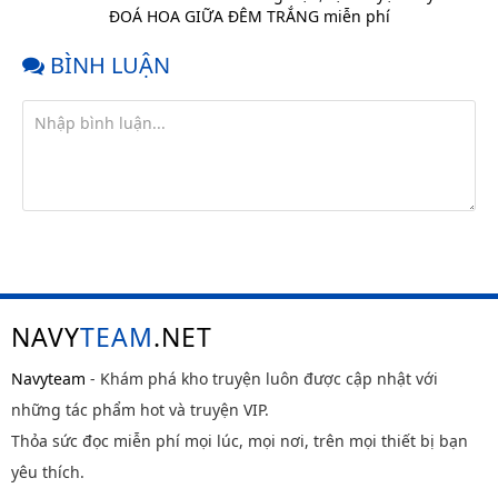
Chap 19
4 tháng
ĐOÁ HOA GIỮA ĐÊM TRẮNG miễn phí
trước
BÌNH LUẬN
Chap 18
4 tháng
trước
Chap 17
4 tháng
trước
Chap 16
4 tháng
trước
Chap 15
5 tháng
trước
Chap 14
5 tháng
trước
NAVY
TEAM
.NET
Chap 13
5 tháng
trước
Navyteam
- Khám phá kho truyện luôn được cập nhật với
những tác phẩm hot và truyện VIP.
Chap 12
5 tháng
trước
Thỏa sức đọc miễn phí mọi lúc, mọi nơi, trên mọi thiết bị bạn
Chap 11
7 tháng
yêu thích.
trước