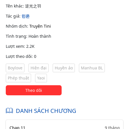
Tên khác: 逆光之羽
Tác giả:
민온
Nhóm dịch:
Truyện Tini
Tình trạng: Hoàn thành
Lượt xem: 2.2K
Lượt theo dõi: 0
Boylove
Hiện đại
Huyền ảo
Manhua BL
Phép thuật
Yaoi
Theo dõi
DANH SÁCH CHƯƠNG
Chap 11
9 tháng