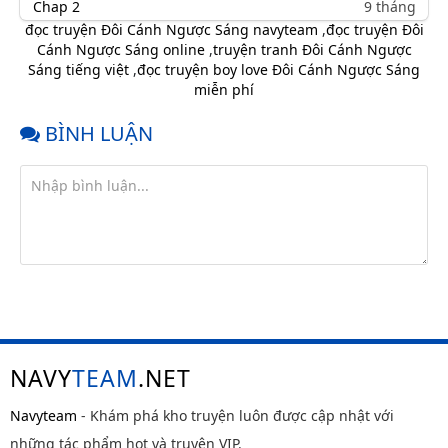
Chap 2
9 tháng
trước
đọc truyện Đôi Cánh Ngược Sáng navyteam
,
đọc truyện Đôi
Cánh Ngược Sáng online
,
truyện tranh Đôi Cánh Ngược
Chap 1
9 tháng
Sáng tiếng việt
,
đọc truyện boy love Đôi Cánh Ngược Sáng
trước
miễn phí
Chap 0
9 tháng
trước
BÌNH LUẬN
NAVY
TEAM
.NET
Navyteam
- Khám phá kho truyện luôn được cập nhật với
những tác phẩm hot và truyện VIP.