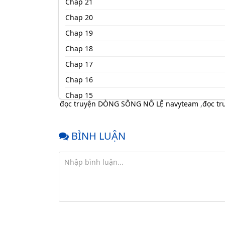
Chap 21
Chap 20
Chap 19
Chap 18
Chap 17
Chap 16
Chap 15
đọc truyện DÒNG SÔNG NÔ LỆ navyteam
,
đọc t
Chap 14
Chap 13
BÌNH LUẬN
Chap 12
Chap 11
Chap 10
Chap 9
Chap 8
Chap 7