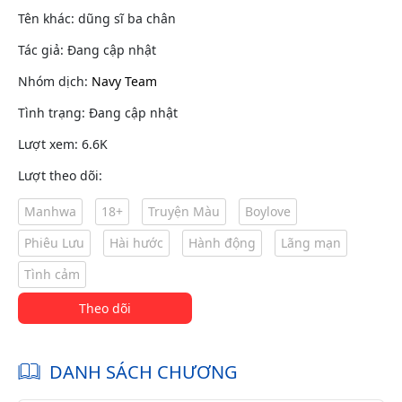
Tên khác: dũng sĩ ba chân
Tác giả: Đang cập nhật
Nhóm dịch:
Navy Team
Tình trạng: Đang cập nhật
Lượt xem: 6.6K
Lượt theo dõi:
Manhwa
18+
Truyện Màu
Boylove
Phiêu Lưu
Hài hước
Hành động
Lãng mạn
Tình cảm
Theo dõi
DANH SÁCH CHƯƠNG