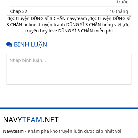
trước
Chap 32
10 tháng
trước
đọc truyện DŨNG SĨ 3 CHÂN navyteam
,
đọc truyện DŨNG SĨ
3 CHÂN online
,
truyện tranh DŨNG SĨ 3 CHÂN tiếng việt
,
đọc
Chap 31
10 tháng
truyện boy love DŨNG SĨ 3 CHÂN miễn phí
trước
Chap 30
10 tháng
BÌNH LUẬN
trước
Chap 29
10 tháng
trước
Chap 28
10 tháng
trước
Chap 27
10 tháng
trước
Chap 26
10 tháng
trước
NAVY
TEAM
.NET
Chap 25
10 tháng
trước
Navyteam
- Khám phá kho truyện luôn được cập nhật với
Chap 24
10 tháng