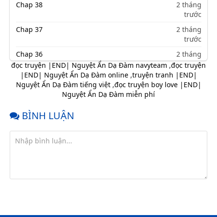
Chap 38
2 tháng
trước
Chap 37
2 tháng
trước
Chap 36
2 tháng
trước
đọc truyện |END| Nguyệt Ẩn Dạ Đàm navyteam
,
đọc truyện
|END| Nguyệt Ẩn Dạ Đàm online
,
truyện tranh |END|
Chap 35
2 tháng
Nguyệt Ẩn Dạ Đàm tiếng việt
,
đọc truyện boy love |END|
trước
Nguyệt Ẩn Dạ Đàm miễn phí
Chap 34
2 tháng
trước
BÌNH LUẬN
Chap 33
2 tháng
trước
Chap 32
2 tháng
trước
Chap 31
2 tháng
trước
Chap 30
2 tháng
trước