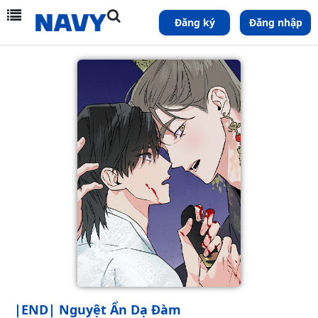
Đăng ký
Đăng nhập
|END| Nguyệt Ẩn Dạ Đàm