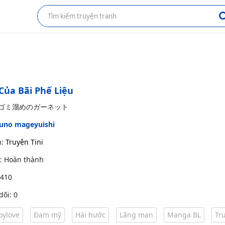
Của Bãi Phế Liệu
ác: ゴミ溜めのガーネット
uno mageyuishi
h:
Truyện Tini
g: Hoàn thành
 410
dõi: 0
oylove
Đam mỹ
Hài hước
Lãng mạn
Manga BL
Tr