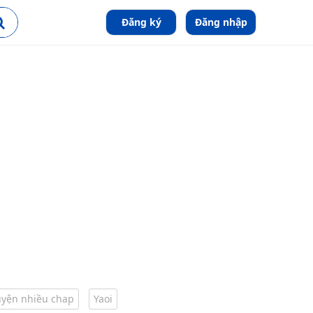
Đăng ký
Đăng nhập
uyện nhiều chap
Yaoi