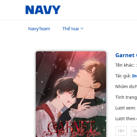
NavyTeam
Thể loại
Garnet 
Tên kh
Tác giả:
In
Nhóm dịc
Tình trạn
Lượt xem:
Lượt theo 
18+
B