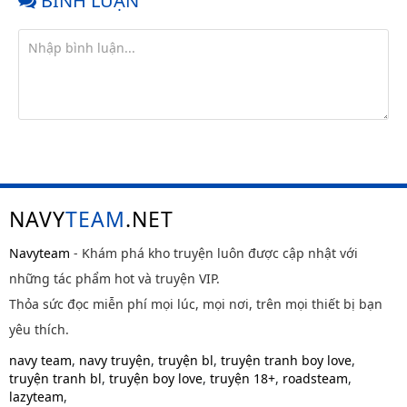
BÌNH LUẬN
NAVY
TEAM
.NET
Navyteam
- Khám phá kho truyện luôn được cập nhật với
những tác phẩm hot và truyện VIP.
Thỏa sức đọc miễn phí mọi lúc, mọi nơi, trên mọi thiết bị bạn
yêu thích.
navy team
,
navy truyện
,
truyện bl
,
truyện tranh boy love
,
truyện tranh bl
,
truyện boy love
,
truyện 18+
,
roadsteam
,
lazyteam
,