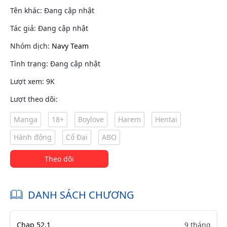
Tên khác: Đang cập nhật
Tác giả: Đang cập nhật
Nhóm dịch:
Navy Team
Tình trạng: Đang cập nhật
Lượt xem: 9K
Lượt theo dõi:
Manga
18+
Boylove
Harem
Hentai
Hành động
Cổ Đại
ABO
Theo dõi
DANH SÁCH CHƯƠNG
Chap 52.1
9 tháng