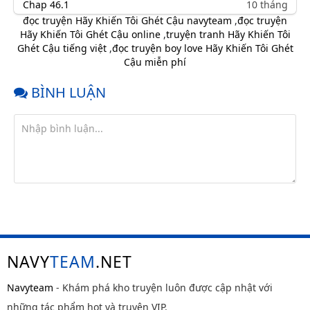
Chap 46.1
10 tháng
trước
đọc truyện Hãy Khiến Tôi Ghét Cậu navyteam
,
đọc truyện
Hãy Khiến Tôi Ghét Cậu online
,
truyện tranh Hãy Khiến Tôi
Chap 46
10 tháng
Ghét Cậu tiếng việt
,
đọc truyện boy love Hãy Khiến Tôi Ghét
trước
Cậu miễn phí
Chap 45
10 tháng
trước
BÌNH LUẬN
Chap 44
10 tháng
trước
Chap 43
10 tháng
trước
Chap 42
10 tháng
trước
Chap 41
10 tháng
trước
Chap 40.1
10 tháng
NAVY
TEAM
.NET
trước
Chap 40
10 tháng
Navyteam
- Khám phá kho truyện luôn được cập nhật với
trước
những tác phẩm hot và truyện VIP.