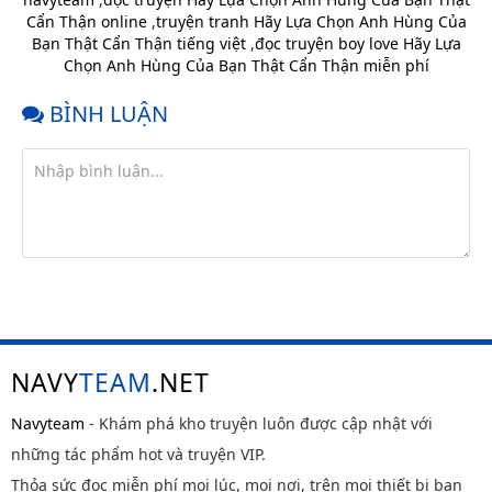
Chap 29
6 tháng
Cẩn Thận online
,
truyện tranh Hãy Lựa Chọn Anh Hùng Của
trước
Bạn Thật Cẩn Thận tiếng việt
,
đọc truyện boy love Hãy Lựa
Chap 28
6 tháng
Chọn Anh Hùng Của Bạn Thật Cẩn Thận miễn phí
trước
BÌNH LUẬN
Chap 27
6 tháng
trước
Chap 26
6 tháng
trước
Chap 25
6 tháng
trước
Chap 24
6 tháng
trước
Chap 23
6 tháng
trước
NAVY
TEAM
.NET
Chap 22
6 tháng
trước
Navyteam
- Khám phá kho truyện luôn được cập nhật với
những tác phẩm hot và truyện VIP.
Chap 21
6 tháng
trước
Thỏa sức đọc miễn phí mọi lúc, mọi nơi, trên mọi thiết bị bạn