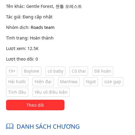
Tên khác: Gentle Forest, 젠틀 포레스트
Tác giả: Đang cập nhật
Nhóm dịch:
Roads team
Tình trạng: Hoàn thành
Lượt xem: 12.5K
Lượt theo dõi: 0
19+
Boylove
có baby
Có thai
Đã hoàn
Hài hước
Hiện đại
Manhwa
Ngọt
size gap
Tình đầu
Yêu vô điều kiện
Theo dõi
DANH SÁCH CHƯƠNG