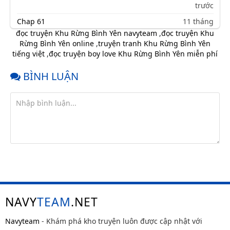
trước
Chap 61
11 tháng
trước
đọc truyện Khu Rừng Bình Yên navyteam
,
đọc truyện Khu
Rừng Bình Yên online
,
truyện tranh Khu Rừng Bình Yên
Chap 60
11 tháng
tiếng việt
,
đọc truyện boy love Khu Rừng Bình Yên miễn phí
trước
Chap 59
11 tháng
BÌNH LUẬN
trước
Chap 58
11 tháng
trước
Chap 57
11 tháng
trước
Chap 56
11 tháng
trước
Chap 55
11 tháng
trước
NAVY
TEAM
.NET
Chap 54
11 tháng
trước
Navyteam
- Khám phá kho truyện luôn được cập nhật với