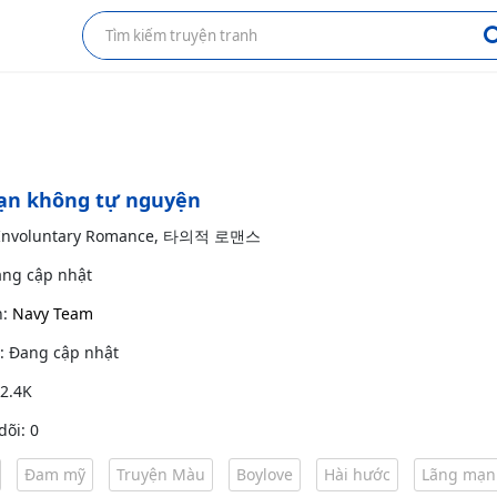
ạn không tự nguyện
: Involuntary Romance, 타의적 로맨스
ang cập nhật
h:
Navy Team
g: Đang cập nhật
 2.4K
dõi: 0
Đam mỹ
Truyện Màu
Boylove
Hài hước
Lãng mạn