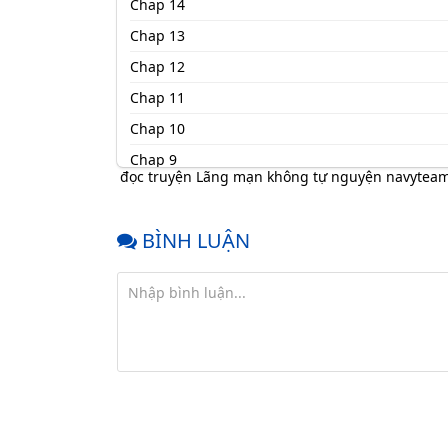
Chap 14
Chap 13
Chap 12
Chap 11
Chap 10
Chap 9
đọc truyện Lãng mạn không tự nguyện navytea
Chap 8
Chap 7
BÌNH LUẬN
Chap 6
Chap 5
Chap 4
Chap 3
Chap 2
Chap 1