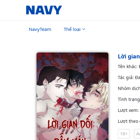
NavyTeam
Thể loại
Lời gia
Tên khác:
Tác giả: Đ
Nhóm dịc
Tình trạn
Lượt xem:
Lượt theo 
18+
A