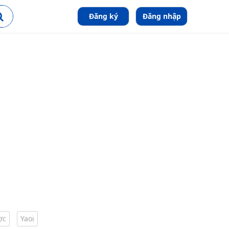
Đăng ký
Đăng nhập
ợc
Yaoi