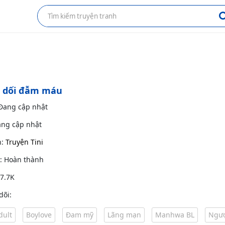
n dối đẫm máu
 Đang cập nhật
ang cập nhật
h:
Truyện Tini
g: Hoàn thành
 7.7K
dõi:
dult
Boylove
Đam mỹ
Lãng mạn
Manhwa BL
Ngư