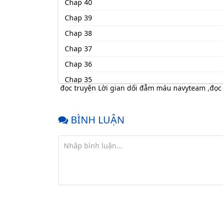
Chap 40
Chap 39
Chap 38
Chap 37
Chap 36
Chap 35
đọc truyện Lời gian dối đẫm máu navyteam
,
đọc
Chap 34
Chap 33
BÌNH LUẬN
Chap 32
Chap 31
Chap 30
Chap 29
Chap 28
Chap 27
Chap 26